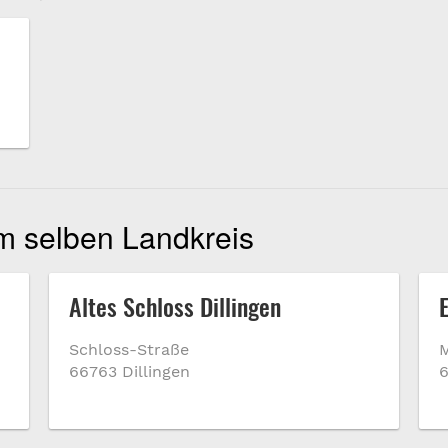
im selben Landkreis
Altes Schloss Dillingen
Schloss-Straße
M
66763 Dillingen
6