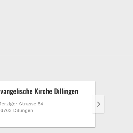
Evangelische Kirche Dillingen
Lokschu
erziger Strasse 54
Werder Str
6763 Dillingen
66750 Dill