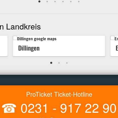
n Landkreis
Dillingen
ProTicket Ticket-Hotline
☎
0231 - 917 22 90