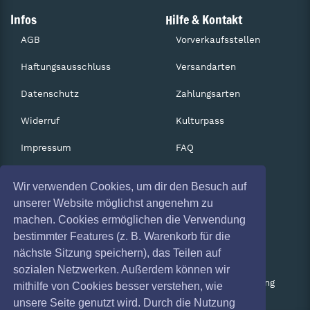
Infos
Hilfe & Kontakt
AGB
Vorverkaufsstellen
Haftungsausschluss
Versandarten
Datenschutz
Zahlungsarten
Widerruf
Kulturpass
Impressum
FAQ
Absagen
Services
Wir verwenden Cookies, um dir den Besuch auf
Coronavirus (COVID 19)
Gutscheine
unserer Website möglichst angenehm zu
machen. Cookies ermöglichen die Verwendung
Geschäftskunden
bestimmter Features (z. B. Warenkorb für die
nächste Sitzung speichern), das Teilen auf
Kartenrückgabe
sozialen Netzwerken. Außerdem können wir
Besucherregistrierung
mithilfe von Cookies besser verstehen, wie
unsere Seite genutzt wird. Durch die Nutzung