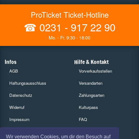
ProTicket Ticket-Hotline
☎
0231 - 917 22 90
Mo. - Fr. 9:30 - 18:00
Infos
Hilfe & Kontakt
AGB
Vorverkaufsstellen
Haftungsausschluss
Versandarten
Datenschutz
Zahlungsarten
Widerruf
Kulturpass
Impressum
FAQ
Absagen
Services
Wir verwenden Cookies, um dir den Besuch auf