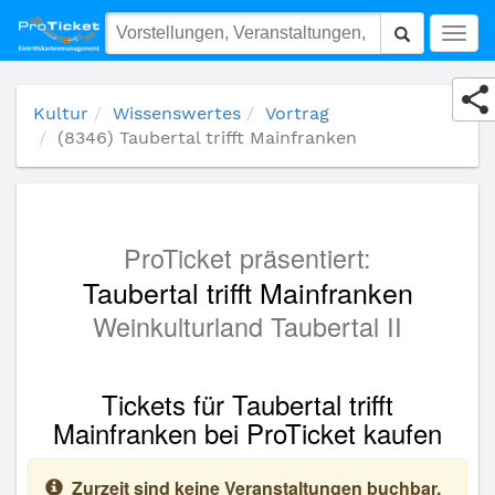
(8346) Taubertal trifft Mainfranken
Togg
navig
Kultur
Wissenswertes
Vortrag
(8346) Taubertal trifft Mainfranken
ProTicket präsentiert:
Taubertal trifft Mainfranken
Weinkulturland Taubertal II
Tickets für Taubertal trifft
Mainfranken bei ProTicket kaufen
Zurzeit sind keine Veranstaltungen buchbar.