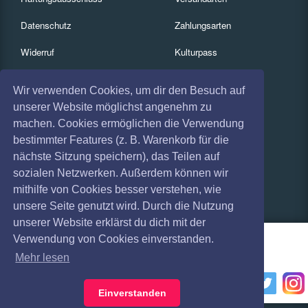
Datenschutz
Zahlungsarten
Widerruf
Kulturpass
Impressum
Services
Wir verwenden Cookies, um dir den Besuch auf
Absagen
Gutscheine
unserer Website möglichst angenehm zu
machen. Cookies ermöglichen die Verwendung
Coronavirus (COVID 19)
Geschäftskunden
bestimmter Features (z. B. Warenkorb für die
nächste Sitzung speichern), das Teilen auf
Kartenrückgabe
sozialen Netzwerken. Außerdem können wir
Besucherregistrierung
mithilfe von Cookies besser verstehen, wie
unsere Seite genutzt wird. Durch die Nutzung
unserer Website erklärst du dich mit der
Verwendung von Cookies einverstanden.
Mehr lesen
Einverstanden