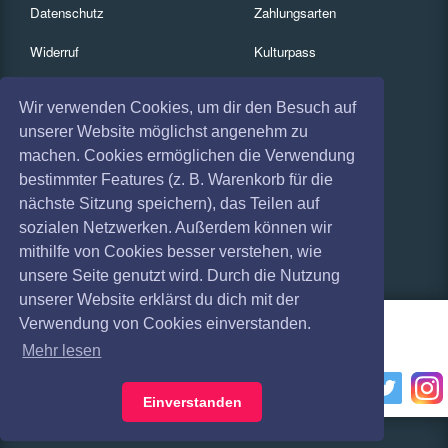
Datenschutz
Zahlungsarten
Widerruf
Kulturpass
Impressum
Services
Wir verwenden Cookies, um dir den Besuch auf
Absagen
Gutscheine
unserer Website möglichst angenehm zu
machen. Cookies ermöglichen die Verwendung
Coronavirus (COVID 19)
Geschäftskunden
bestimmter Features (z. B. Warenkorb für die
nächste Sitzung speichern), das Teilen auf
Kartenrückgabe
sozialen Netzwerken. Außerdem können wir
Besucherregistrierung
mithilfe von Cookies besser verstehen, wie
unsere Seite genutzt wird. Durch die Nutzung
unserer Website erklärst du dich mit der
Verwendung von Cookies einverstanden.
Mehr lesen
Einverstanden