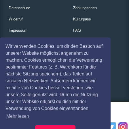
Datenschutz
Zahlungsarten
Widerruf
Kulturpass
Impressum
FAQ
Absagen
Services
Wir verwenden Cookies, um dir den Besuch auf
Coronavirus (COVID 19)
Gutscheine
unserer Website möglichst angenehm zu
machen. Cookies ermöglichen die Verwendung
Geschäftskunden
bestimmter Features (z. B. Warenkorb für die
nächste Sitzung speichern), das Teilen auf
Kartenrückgabe
sozialen Netzwerken. Außerdem können wir
Besucherregistrierung
mithilfe von Cookies besser verstehen, wie
unsere Seite genutzt wird. Durch die Nutzung
unserer Website erklärst du dich mit der
Verwendung von Cookies einverstanden.
Mehr lesen