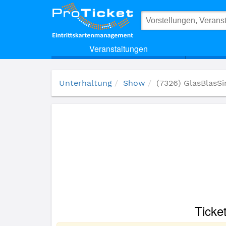
(7326) GlasBlasSing Quintett
Veranstaltungen
Unterhaltung
Show
(7326) GlasBlasSi
Ticke