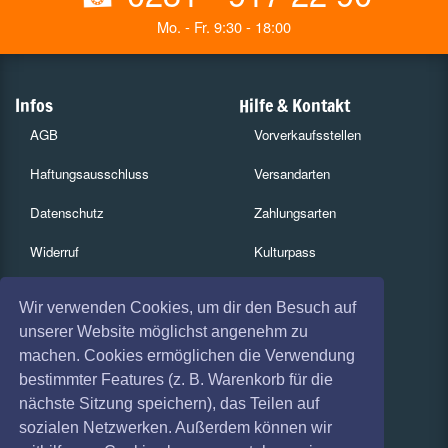
Mo. - Fr. 9:30 - 18:00
Infos
Hilfe & Kontakt
AGB
Vorverkaufsstellen
Haftungsausschluss
Versandarten
Datenschutz
Zahlungsarten
Widerruf
Kulturpass
Impressum
Services
Wir verwenden Cookies, um dir den Besuch auf
Absagen
Gutscheine
unserer Website möglichst angenehm zu
machen. Cookies ermöglichen die Verwendung
Coronavirus (COVID 19)
Geschäftskunden
bestimmter Features (z. B. Warenkorb für die
nächste Sitzung speichern), das Teilen auf
Kartenrückgabe
sozialen Netzwerken. Außerdem können wir
Besucherregistrierung