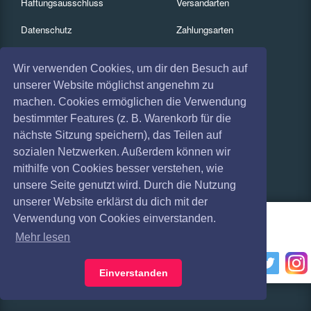
Haftungsausschluss
Versandarten
Datenschutz
Zahlungsarten
Widerruf
Services
Wir verwenden Cookies, um dir den Besuch auf
Impressum
Gutscheine
unserer Website möglichst angenehm zu
machen. Cookies ermöglichen die Verwendung
Absagen
Geschäftskunden
bestimmter Features (z. B. Warenkorb für die
nächste Sitzung speichern), das Teilen auf
Coronavirus (COVID 19)
Kartenrückgabe
sozialen Netzwerken. Außerdem können wir
Besucherregistrierung
mithilfe von Cookies besser verstehen, wie
unsere Seite genutzt wird. Durch die Nutzung
unserer Website erklärst du dich mit der
Verwendung von Cookies einverstanden.
Mehr lesen
Einverstanden