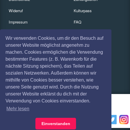
Widerruf
Kulturpass
Impressum
FAQ
Absagen
Services
Wir verwenden Cookies, um dir den Besuch auf
Coronavirus (COVID 19)
Gutscheine
unserer Website möglichst angenehm zu
machen. Cookies ermöglichen die Verwendung
Geschäftskunden
bestimmter Features (z. B. Warenkorb für die
nächste Sitzung speichern), das Teilen auf
Kartenrückgabe
sozialen Netzwerken. Außerdem können wir
Besucherregistrierung
mithilfe von Cookies besser verstehen, wie
unsere Seite genutzt wird. Durch die Nutzung
unserer Website erklärst du dich mit der
Verwendung von Cookies einverstanden.
Mehr lesen
Einverstanden