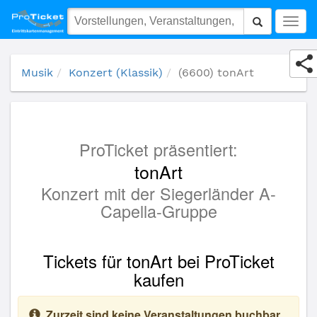
(6600) tonArt
Togg
navig
Musik
Konzert (Klassik)
(6600) tonArt
ProTicket präsentiert:
tonArt
Konzert mit der Siegerländer A-
Capella-Gruppe
Tickets für tonArt bei ProTicket
kaufen
Zurzeit sind keine Veranstaltungen buchbar.