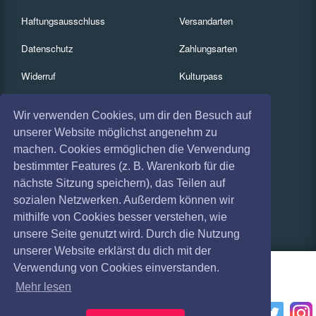
Haftungsausschluss
Versandarten
Datenschutz
Zahlungsarten
Widerruf
Kulturpass
Impressum
Services
Wir verwenden Cookies, um dir den Besuch auf
Absagen
Gutscheine
unserer Website möglichst angenehm zu
machen. Cookies ermöglichen die Verwendung
Coronavirus (COVID 19)
Geschäftskunden
bestimmter Features (z. B. Warenkorb für die
nächste Sitzung speichern), das Teilen auf
Kartenrückgabe
sozialen Netzwerken. Außerdem können wir
Besucherregistrierung
mithilfe von Cookies besser verstehen, wie
unsere Seite genutzt wird. Durch die Nutzung
unserer Website erklärst du dich mit der
Verwendung von Cookies einverstanden.
Mehr lesen