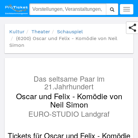
(6200) Oscar und Felix - Komödie von Neil Simon
Togg
navig
Kultur
Theater
Schauspiel
(6200) Oscar und Felix - Komödie von Neil
Simon
Das seltsame Paar im
21.Jahrhundert
Oscar und Felix - Komödie von
Neil Simon
EURO-STUDIO Landgraf
Tickets für Oscar und Felix - Komödie