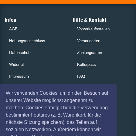
Infos
Hilfe & Kontakt
AGB
Vorverkaufsstellen
Haftungsausschluss
Versandarten
Datenschutz
Zahlungsarten
Widerruf
Kulturpass
Impressum
FAQ
Absagen
Services
Wir verwenden Cookies, um dir den Besuch auf
Coronavirus (COVID 19)
Gutscheine
unserer Website möglichst angenehm zu
machen. Cookies ermöglichen die Verwendung
Geschäftskunden
bestimmter Features (z. B. Warenkorb für die
nächste Sitzung speichern), das Teilen auf
Kartenrückgabe
sozialen Netzwerken. Außerdem können wir
Besucherregistrierung