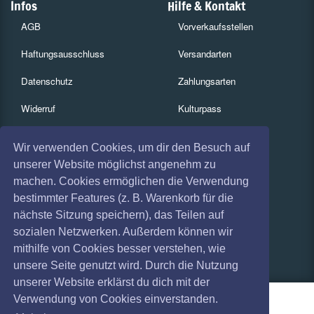
Infos
Hilfe & Kontakt
AGB
Vorverkaufsstellen
Haftungsausschluss
Versandarten
Datenschutz
Zahlungsarten
Widerruf
Kulturpass
Impressum
Services
Wir verwenden Cookies, um dir den Besuch auf
Absagen
Gutscheine
unserer Website möglichst angenehm zu
machen. Cookies ermöglichen die Verwendung
Coronavirus (COVID 19)
Geschäftskunden
bestimmter Features (z. B. Warenkorb für die
nächste Sitzung speichern), das Teilen auf
Kartenrückgabe
sozialen Netzwerken. Außerdem können wir
Besucherregistrierung
mithilfe von Cookies besser verstehen, wie
unsere Seite genutzt wird. Durch die Nutzung
unserer Website erklärst du dich mit der
Verwendung von Cookies einverstanden.