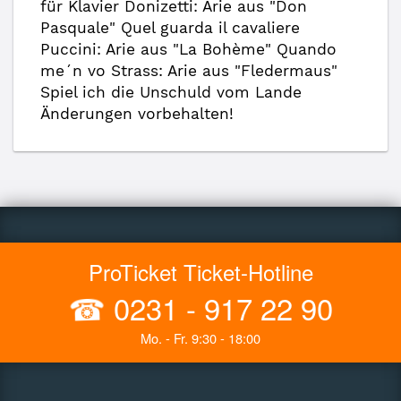
für Klavier Donizetti: Arie aus "Don
Pasquale" Quel guarda il cavaliere
Puccini: Arie aus "La Bohème" Quando
me´n vo Strass: Arie aus "Fledermaus"
Spiel ich die Unschuld vom Lande
Änderungen vorbehalten!
ProTicket Ticket-Hotline
☎
0231 - 917 22 90
Mo. - Fr. 9:30 - 18:00