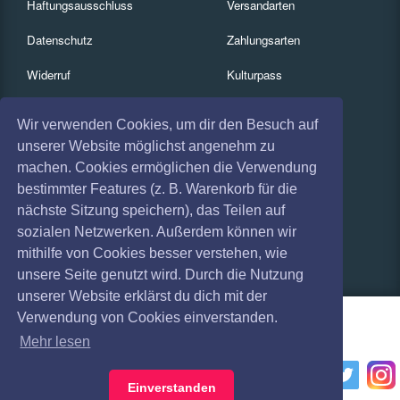
Haftungsausschluss
Versandarten
Datenschutz
Zahlungsarten
Widerruf
Kulturpass
Impressum
Services
Wir verwenden Cookies, um dir den Besuch auf
Absagen
Gutscheine
unserer Website möglichst angenehm zu
machen. Cookies ermöglichen die Verwendung
Coronavirus (COVID 19)
Geschäftskunden
bestimmter Features (z. B. Warenkorb für die
nächste Sitzung speichern), das Teilen auf
Kartenrückgabe
sozialen Netzwerken. Außerdem können wir
Besucherregistrierung
mithilfe von Cookies besser verstehen, wie
unsere Seite genutzt wird. Durch die Nutzung
unserer Website erklärst du dich mit der
Verwendung von Cookies einverstanden.
Mehr lesen
Einverstanden