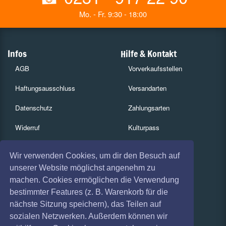
Mo. - Fr. 9:30 - 18:00
Infos
Hilfe & Kontakt
AGB
Vorverkaufsstellen
Haftungsausschluss
Versandarten
Datenschutz
Zahlungsarten
Widerruf
Kulturpass
Impressum
Services
Wir verwenden Cookies, um dir den Besuch auf
Absagen
Gutscheine
unserer Website möglichst angenehm zu
machen. Cookies ermöglichen die Verwendung
Coronavirus (COVID 19)
Geschäftskunden
bestimmter Features (z. B. Warenkorb für die
nächste Sitzung speichern), das Teilen auf
Kartenrückgabe
sozialen Netzwerken. Außerdem können wir
Besucherregistrierung