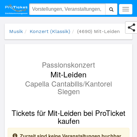
(4690) Mit-Leiden
Togg
navig
Musik
Konzert (Klassik)
(4690) Mit-Leiden
Passionskonzert
Mit-Leiden
Capella Cantabilis/Kantorei
Siegen
Tickets für Mit-Leiden bei ProTicket
kaufen
Zurzeit sind keine Veranstaltungen buchbar.