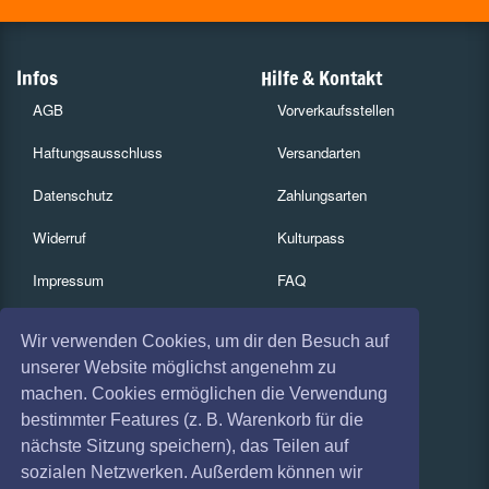
Infos
Hilfe & Kontakt
AGB
Vorverkaufsstellen
Haftungsausschluss
Versandarten
Datenschutz
Zahlungsarten
Widerruf
Kulturpass
Impressum
FAQ
Absagen
Services
Wir verwenden Cookies, um dir den Besuch auf
Coronavirus (COVID 19)
Gutscheine
unserer Website möglichst angenehm zu
machen. Cookies ermöglichen die Verwendung
Geschäftskunden
bestimmter Features (z. B. Warenkorb für die
nächste Sitzung speichern), das Teilen auf
Kartenrückgabe
sozialen Netzwerken. Außerdem können wir