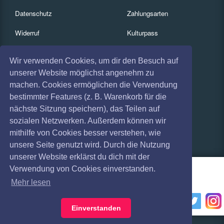
Datenschutz
Zahlungsarten
Widerruf
Kulturpass
Impressum
Services
Wir verwenden Cookies, um dir den Besuch auf
Absagen
Gutscheine
unserer Website möglichst angenehm zu
machen. Cookies ermöglichen die Verwendung
Coronavirus (COVID 19)
Geschäftskunden
bestimmter Features (z. B. Warenkorb für die
nächste Sitzung speichern), das Teilen auf
Kartenrückgabe
sozialen Netzwerken. Außerdem können wir
Besucherregistrierung
mithilfe von Cookies besser verstehen, wie
unsere Seite genutzt wird. Durch die Nutzung
unserer Website erklärst du dich mit der
Verwendung von Cookies einverstanden.
Mehr lesen
Einverstanden