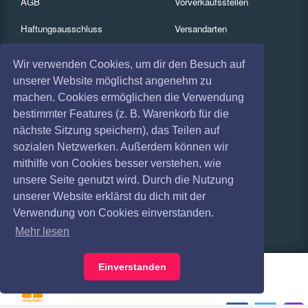
AGB
Vorverkaufsstellen
Haftungsausschluss
Versandarten
Datenschutz
Zahlungsarten
Wir verwenden Cookies, um dir den Besuch auf
unserer Website möglichst angenehm zu
Widerruf
FAQ
machen. Cookies ermöglichen die Verwendung
Impressum
Services
bestimmter Features (z. B. Warenkorb für die
nächste Sitzung speichern), das Teilen auf
Absagen
Gutscheine
sozialen Netzwerken. Außerdem können wir
Geschäftskunden
mithilfe von Cookies besser verstehen, wie
unsere Seite genutzt wird. Durch die Nutzung
Kartenrückgabe
unserer Website erklärst du dich mit der
Verwendung von Cookies einverstanden.
Besucherregistrierung
Mehr lesen
Einverstanden