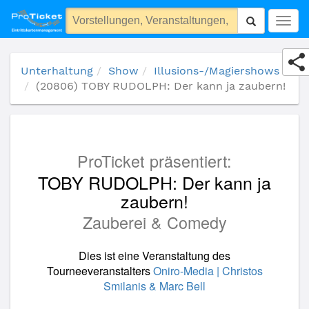
(20806) TOBY RUDOLPH: Der kann ja zaubern!
Togg
navig
Unterhaltung
Show
Illusions-/Magiershows
(20806) TOBY RUDOLPH: Der kann ja zaubern!
ProTicket präsentiert:
TOBY RUDOLPH: Der kann ja
zaubern!
Zauberei & Comedy
Dies ist eine Veranstaltung des
Tourneeveranstalters
Oniro-Media | Christos
Smilanis & Marc Bell