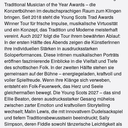
Traditional Musician of the Year Awards – die
Konzertbühnen im deutschsprachigen Raum zum Klingen
bringen. Seit 2018 steht die Young Scots Trad Awards
Winner Tour für frische Impulse, musikalische Virtuosität
und ein Konzept, das Tradition und Moderne meisterhaft
vereint. Auch 2027 folgt die Tour ihrem bewährten Ablauf:
In der ersten Hälfte des Abends zeigen die KünstlerInnen
ihre individuellen Stärken in ausdrucksstarken
Soloperformances. Diese intimen musikalischen Porträts
eröffnen faszinierende Einblicke in die Vielfalt und Tiefe
des schottischen Folk. In der zweiten Hälfte stehen sie
gemeinsam auf der Bühne – energiegeladen, kraftvoll und
voller Spielfreude. Wenn ihre Klänge sich verweben,
entsteht ein Folk-Feuerwerk, das Herz und Seele
gleichermaßen bewegt. Die Young Scots 2027 – das sind
Ellie Beaton, deren ausdrucksstarker Gesang mühelos
zwischen zarter Emotion und kraftvollem Storytelling
wechselt; Malin Lewis, die mit innovativem Dudelsackspiel
und tiefem Traditionsbewusstsein beeindruckt; Sally
Simpson, deren Fiddle sowohl tänzerische Leichtigkeit als