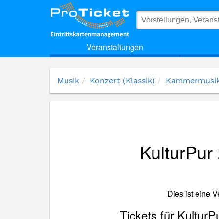
(20115) KulturPur 2025: TROMBONE UNIT HANNOVER
Veranstaltungen
Musik
Konzert (Klassik)
Kammermusi
KulturP
Dies ist eine 
Tickets für Kult