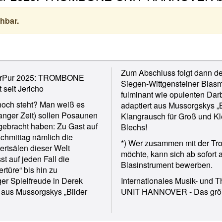
hbar.
Zum Abschluss folgt dann de
ulturPur 2025: TROMBONE
Siegen-Wittgensteiner Blasmu
seit Jericho
fulminant wie opulenten Darb
noch steht? Man weiß es
adaptiert aus Mussorgskys „B
langer Zeit) sollen Posaunen
Klangrausch für Groß und Kl
gebracht haben: Zu Gast auf
Blechs!
chmittag nämlich die
*) Wer zusammen mit der Tro
rtsälen dieser Welt
möchte, kann sich ab sofort 
st auf jeden Fall die
Blasinstrument bewerben.
türe“ bis hin zu
r Spielfreude in Derek
Internationales Musik- und 
 aus Mussorgskys „Bilder
UNIT HANNOVER - Das größt