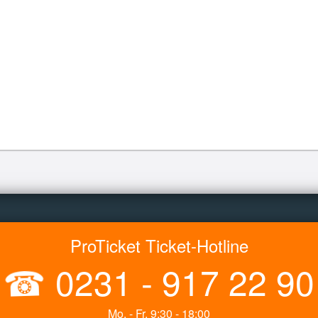
ProTicket Ticket-Hotline
☎
0231 - 917 22 90
Mo. - Fr. 9:30 - 18:00