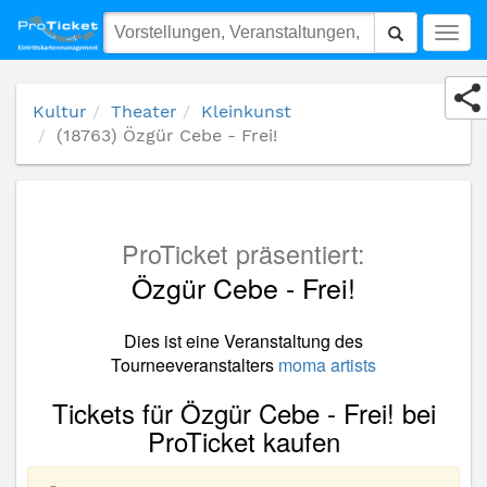
(18763) Özgür Cebe - Frei!
Togg
navig
Kultur
Theater
Kleinkunst
(18763) Özgür Cebe - Frei!
ProTicket präsentiert:
Özgür Cebe - Frei!
Dies ist eine Veranstaltung des
Tourneeveranstalters
moma artists
Tickets für Özgür Cebe - Frei! bei
ProTicket kaufen