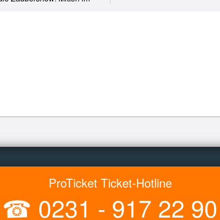
ProTicket Ticket-Hotline
☎
0231 - 917 22 90