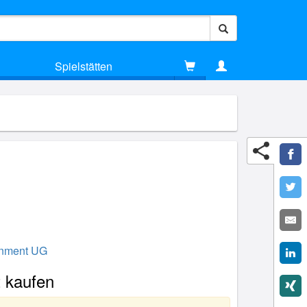
Spielstätten
inment UG
t kaufen