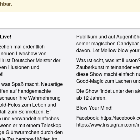
hbar.
Live!
Publikum und auf Augenhöhe 
seiner magischen Candybar 
ellen mal ordentlich
davon. Let Mellow blow your
ndneuen Liveshow von
i ist Deutscher Meister der
Was ist echt, was ist Illusio
ven Illusionen und
Zauberkunst miteinander ver
f!
diese Show macht einfach nu
Good-Magic zum Lachen und
t, was Spaß macht. Neuartige
reffen auf handgemachte
Die Show findet unter den ak
 Zuschauer ihre Wahrnehmung
ab 12 Jahren.
roid-Fotos zum Leben und
Blow Your Mind!
etall zum Schmelzen. Er
Facebook: https://facebook
in und verwandelt einfaches
https://www.instagram.com/
 wenn er mit einem Teleskop
lige Glühwürmchen durch den
male Zaubershow! Mitten im