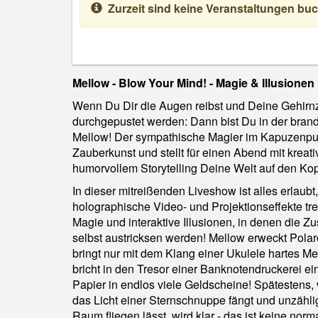
Zurzeit sind keine Veranstaltungen buc
Mellow - Blow Your Mind! - Magie & Illusionen 
Wenn Du Dir die Augen reibst und Deine Gehirnz
durchgepustet werden: Dann bist Du in der bra
Mellow! Der sympathische Magier im Kapuzenpull
Zauberkunst und stellt für einen Abend mit kreati
humorvollem Storytelling Deine Welt auf den Kop
In dieser mitreißenden Liveshow ist alles erlaub
holographische Video- und Projektionseffekte t
Magie und interaktive Illusionen, in denen die
selbst austricksen werden! Mellow erweckt Pola
bringt nur mit dem Klang einer Ukulele hartes M
bricht in den Tresor einer Banknotendruckerei e
Papier in endlos viele Geldscheine! Spätestens,
das Licht einer Sternschnuppe fängt und unzäh
Raum fliegen lässt, wird klar - das ist keine nor