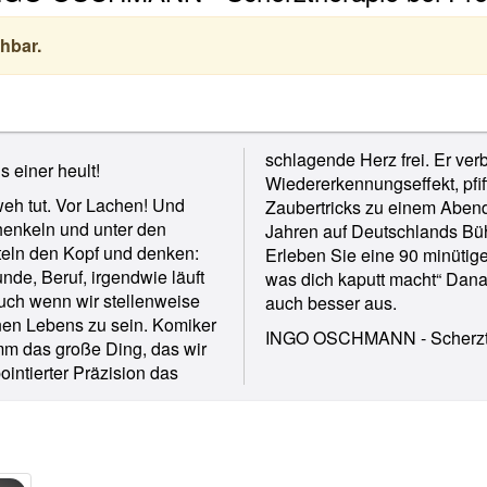
hbar.
schlagende Herz frei. Er ve
einer heult!
Wiedererkennungseffekt, pfi
eh tut. Vor Lachen! Und
as macht er seit über 30
henkeln und unter den
Radio und richtig gut.
tteln den Kopf und denken:
h dem Motto: „Lach kaputt
nde, Beruf, irgendwie läuft
icht nur besser, Sie sehen
 auch wenn wir stellenweise
auch besser aus.
nen Lebens zu sein. Komiker
INGO OSCHMANN - Scherzther
m das große Ding, das wir
intierter Präzision das