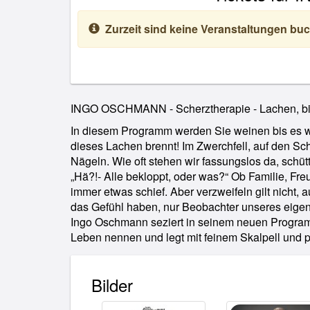
Zurzeit sind keine Veranstaltungen buc
INGO OSCHMANN - Scherztherapie - Lachen, bis 
In diesem Programm werden Sie weinen bis es w
Zaubertricks zu einem Abend der Extraklasse. D
dieses Lachen brennt! Im Zwerchfell, auf den Sc
Jahren auf Deutschlands Bühnen, im Fernsehen, im 
Nägeln. Wie oft stehen wir fassungslos da, schü
Erleben Sie eine 90 minütige Spaßoperation nac
„Hä?!- Alle bekloppt, oder was?“ Ob Familie, Freu
was dich kaputt macht“ Danach fühlen Sie sich n
immer etwas schief. Aber verzweifeln gilt nicht,
das Gefühl haben, nur Beobachter unseres eige
Ingo Oschmann seziert in seinem neuen Program
Leben nennen und legt mit feinem Skalpell und po
Bilder