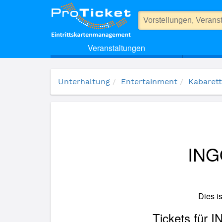
(18048) INGO OSCHMANN - Scherztherapie
Veranstaltungen
Unterhaltung
Entertainment
Kabarett
ING
Dies i
Tickets für 