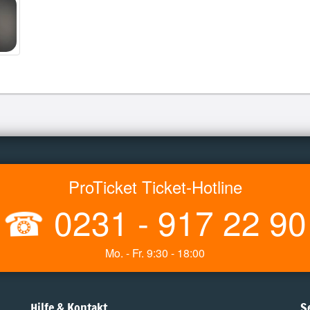
ProTicket Ticket-Hotline
☎
0231 - 917 22 90
Mo. - Fr. 9:30 - 18:00
Hilfe & Kontakt
S