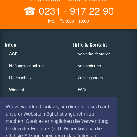
☎
0231 - 917 22 90
Mo. - Fr. 9:30 - 18:00
Infos
Hilfe & Kontakt
AGB
Vorverkaufsstellen
Haftungsausschluss
Versandarten
Datenschutz
Zahlungsarten
Widerruf
FAQ
Impressum
Services
Wir verwenden Cookies, um dir den Besuch auf
Absagen
Gutscheine
unserer Website möglichst angenehm zu
machen. Cookies ermöglichen die Verwendung
Geschäftskunden
bestimmter Features (z. B. Warenkorb für die
nächste Sitzung speichern), das Teilen auf