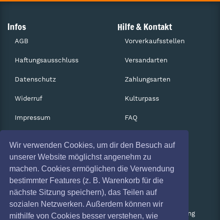
Infos
Hilfe & Kontakt
AGB
Vorverkaufsstellen
Haftungsausschluss
Versandarten
Datenschutz
Zahlungsarten
Widerruf
Kulturpass
Impressum
FAQ
Absagen
Services
Wir verwenden Cookies, um dir den Besuch auf
Coronavirus (COVID 19)
Gutscheine
unserer Website möglichst angenehm zu
machen. Cookies ermöglichen die Verwendung
Geschäftskunden
bestimmter Features (z. B. Warenkorb für die
nächste Sitzung speichern), das Teilen auf
Kartenrückgabe
sozialen Netzwerken. Außerdem können wir
Besucherregistrierung
mithilfe von Cookies besser verstehen, wie