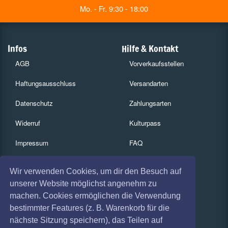
Mo. - Fr. 9:30 - 18:00
Infos
Hilfe & Kontakt
AGB
Vorverkaufsstellen
Haftungsausschluss
Versandarten
Datenschutz
Zahlungsarten
Widerruf
Kulturpass
Impressum
FAQ
Absagen
Services
Wir verwenden Cookies, um dir den Besuch auf
Coronavirus (COVID 19)
Gutscheine
unserer Website möglichst angenehm zu
machen. Cookies ermöglichen die Verwendung
Geschäftskunden
bestimmter Features (z. B. Warenkorb für die
nächste Sitzung speichern), das Teilen auf
Kartenrückgabe