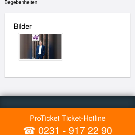
Begebenheiten
Bilder
ProTicket Ticket-Hotline
☎
0231 - 917 22 90