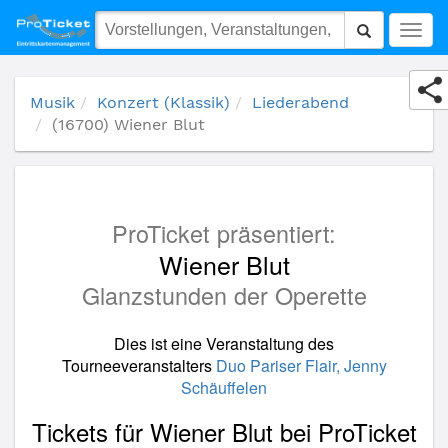
(16700) Wiener Blut
Togg
navig
Musik
Konzert (Klassik)
Liederabend
(16700) Wiener Blut
ProTicket präsentiert:
Wiener Blut
Glanzstunden der Operette
Dies ist eine Veranstaltung des
Tourneeveranstalters
Duo Pariser Flair, Jenny
Schäuffelen
Tickets für Wiener Blut bei ProTicket