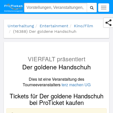
(16388) Der goldene Handschuh
Togg
navig
Unterhaltung
Entertainment
Kino/Film
(16388) Der goldene Handschuh
VIERFALT präsentiert
Der goldene Handschuh
Dies ist eine Veranstaltung des
Tourneeveranstalters
terz machen UG
Tickets für Der goldene Handschuh
bei ProTicket kaufen