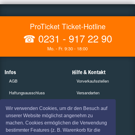
ProTicket Ticket-Hotline
☎
0231 - 917 22 90
Mo. - Fr. 9:30 - 18:00
Infos
Hilfe & Kontakt
AGB
Vorverkaufsstellen
Haftungsausschluss
Versandarten
Datenschutz
Zahlungsarten
Wir verwenden Cookies, um dir den Besuch auf
unserer Website möglichst angenehm zu
Widerruf
Kulturpass
machen. Cookies ermöglichen die Verwendung
Impressum
Services
bestimmter Features (z. B. Warenkorb für die