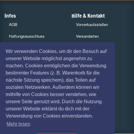
Infos
Hilfe & Kontakt
AGB
Vorverkaufsstellen
Haftungsausschluss
Versandarten
Datenschutz
Zahlungsarten
Wir verwenden Cookies, um dir den Besuch auf
unserer Website möglichst angenehm zu
Widerruf
FAQ
machen. Cookies ermöglichen die Verwendung
Impressum
Services
bestimmter Features (z. B. Warenkorb für die
nächste Sitzung speichern), das Teilen auf
Absagen
Gutscheine
sozialen Netzwerken. Außerdem können wir
Geschäftskunden
mithilfe von Cookies besser verstehen, wie
unsere Seite genutzt wird. Durch die Nutzung
Kartenrückgabe
unserer Website erklärst du dich mit der
Verwendung von Cookies einverstanden.
Besucherregistrierung
Mehr lesen