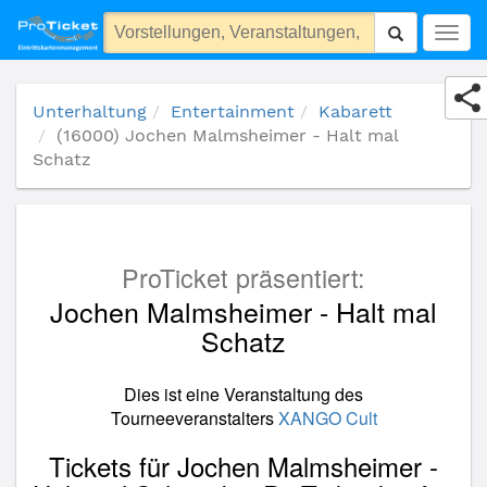
(16000) Jochen Malmsheimer - Halt mal Schatz
Togg
navig
Unterhaltung
Entertainment
Kabarett
(16000) Jochen Malmsheimer - Halt mal
Schatz
ProTicket präsentiert:
Jochen Malmsheimer - Halt mal
Schatz
Dies ist eine Veranstaltung des
Tourneeveranstalters
XANGO Cult
Tickets für Jochen Malmsheimer -