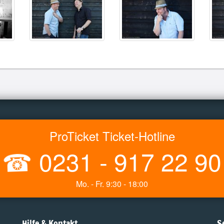
ProTicket Ticket-Hotline
☎
0231 - 917 22 90
Mo. - Fr. 9:30 - 18:00
Hilfe & Kontakt
S