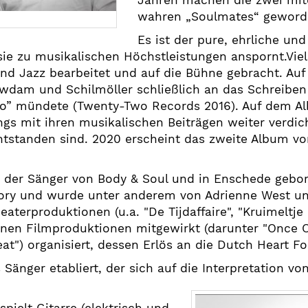
Jahren machen die zwei mit
wahren „Soulmates“ geword
Es ist der pure, ehrliche un
sie zu musikalischen Höchstleistungen anspornt.Vie
d Jazz bearbeitet und auf die Bühne gebracht. Auf
dam und Schilmöller schließlich an das Schreiben 
 Do” mündete (Twenty-Two Records 2016). Auf dem 
gs mit ihren musikalischen Beiträgen weiter verdi
standen sind. 2020 erscheint das zweite Album von 
der Sänger von Body & Soul und in Enschede gebor
y und wurde unter anderem von Adrienne West unte
terproduktionen (u.a. "De Tijdaffaire", "Kruimeltje
denen Filmproduktionen mitgewirkt (darunter "Once 
at") organisiert, dessen Erlös an die Dutch Heart F
Sänger etabliert, der sich auf die Interpretation vo