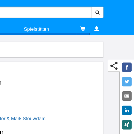
Spielstätten
n
ller & Mark Stouwdam
en