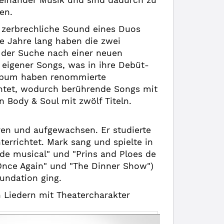
einander Musik und sind dadurch zu
en.
d zerbrechliche Sound eines Duos
le Jahre lang haben die zwei
 der Suche nach einer neuen
eigener Songs, was in ihre Debüt-
Album haben renommierte
chtet, wodurch berührende Songs mit
Body & Soul mit zwölf Titeln.
en und aufgewachsen. Er studierte
rrichtet. Mark sang und spielte in
 de musical" und "Prins and Ploes de
Once Again" und "The Dinner Show")
oundation ging.
n Liedern mit
Theatercharakter