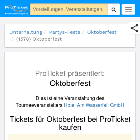
(1578) Oktoberfest
Togg
navig
Unterhaltung
Partys-Feste
Oktoberfest
(1578) Oktoberfest
ProTicket präsentiert:
Oktoberfest
Dies ist eine Veranstaltung des
Tourneeveranstalters
Hotel Am Wasserfall GmbH
Tickets für Oktoberfest bei ProTicket
kaufen