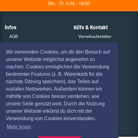
Mo. - Fr. 9:30 - 18:00
Infos
Hilfe & Kontakt
AGB
Vorverkaufsstellen
Haftungsausschluss
Versandarten
Wir verwenden Cookies, um dir den Besuch auf
unserer Website möglichst angenehm zu
Datenschutz
Zahlungsarten
machen. Cookies ermöglichen die Verwendung
Widerruf
Services
bestimmter Features (z. B. Warenkorb für die
nächste Sitzung speichern), das Teilen auf
Impressum
Gutscheine
sozialen Netzwerken. Außerdem können wir
Absagen
Geschäftskunden
mithilfe von Cookies besser verstehen, wie
unsere Seite genutzt wird. Durch die Nutzung
Coronavirus (COVID 19)
Kartenrückgabe
unserer Website erklärst du dich mit der
Verwendung von Cookies einverstanden.
Besucherregistrierung
Mehr lesen