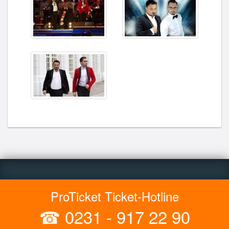
ProTicket Ticket-Hotline
☎
0231 - 917 22 90