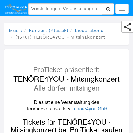
(15761) TENÖRE4YOU - Mitsingkonzert
Togg
navig
Musik
Konzert (Klassik)
Liederabend
(15761) TENÖRE4YOU - Mitsingkonzert
ProTicket präsentiert:
TENÖRE4YOU - Mitsingkonzert
Alle dürfen mitsingen
Dies ist eine Veranstaltung des
Tourneeveranstalters
Tenöre4you GbR
Tickets für TENÖRE4YOU -
Mitsingkonzert bei ProTicket kaufen