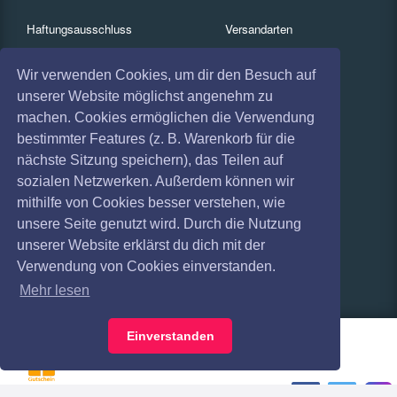
Haftungsausschluss
Versandarten
Datenschutz
Zahlungsarten
Wir verwenden Cookies, um dir den Besuch auf
unserer Website möglichst angenehm zu
Widerruf
FAQ
machen. Cookies ermöglichen die Verwendung
Impressum
Services
bestimmter Features (z. B. Warenkorb für die
nächste Sitzung speichern), das Teilen auf
Absagen
Gutscheine
sozialen Netzwerken. Außerdem können wir
Geschäftskunden
mithilfe von Cookies besser verstehen, wie
unsere Seite genutzt wird. Durch die Nutzung
Kartenrückgabe
unserer Website erklärst du dich mit der
Verwendung von Cookies einverstanden.
Besucherregistrierung
Mehr lesen
Einverstanden