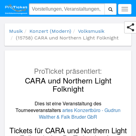
(15758) CARA und Northern Light Folknight
Togg
navig
Musik
Konzert (Modern)
Volksmusik
(15758) CARA und Northern Light Folknight
ProTicket präsentiert:
CARA und Northern Light
Folknight
Dies ist eine Veranstaltung des
Tourneeveranstalters
artes Konzertbüro - Gudrun
Walther & Falk Bruder GbR
Tickets für CARA und Northern Light