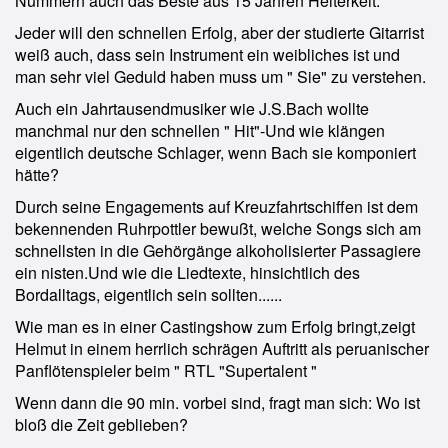
Nummern auch das Beste aus 15 Jahren Heiterkeit.
Jeder will den schnellen Erfolg, aber der studierte Gitarrist
weiß auch, dass sein Instrument ein weibliches ist und
man sehr viel Geduld haben muss um " Sie" zu verstehen.
Auch ein Jahrtausendmusiker wie J.S.Bach wollte
manchmal nur den schnellen " Hit"-Und wie klängen
eigentlich deutsche Schlager, wenn Bach sie komponiert
hätte?
Durch seine Engagements auf Kreuzfahrtschiffen ist dem
bekennenden Ruhrpottler bewußt, welche Songs sich am
schnellsten in die Gehörgänge alkoholisierter Passagiere
ein nisten.Und wie die Liedtexte, hinsichtlich des
Bordalltags, eigentlich sein sollten......
Wie man es in einer Castingshow zum Erfolg bringt,zeigt
Helmut in einem herrlich schrägen Auftritt als peruanischer
Panflötenspieler beim " RTL "Supertalent "
Wenn dann die 90 min. vorbei sind, fragt man sich: Wo ist
bloß die Zeit geblieben?