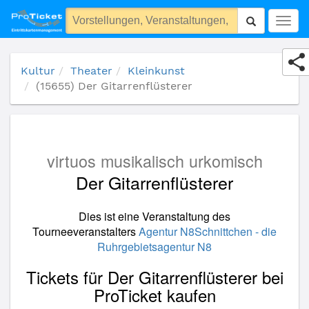
(15655) Der Gitarrenflüsterer
Togg
navig
Kultur
Theater
Kleinkunst
(15655) Der Gitarrenflüsterer
virtuos musikalisch urkomisch
Der Gitarrenflüsterer
Dies ist eine Veranstaltung des
Tourneeveranstalters
Agentur N8Schnittchen - die
Ruhrgebietsagentur N8
Tickets für Der Gitarrenflüsterer bei
ProTicket kaufen