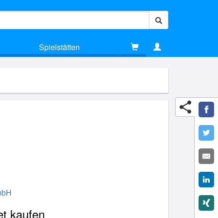
Spielstätten
mbH
et kaufen