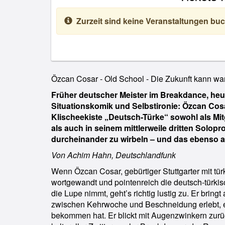
Zurzeit sind keine Veranstaltungen buc
Özcan Cosar - Old School - Die Zukunft kann war
Früher deutscher Meister im Breakdance, heut
Situationskomik und Selbstironie: Özcan Cosar
Klischeekiste „Deutsch-Türke“ sowohl als Mi
als auch in seinem mittlerweile dritten Solop
durcheinander zu wirbeln – und das ebenso a
Von Achim Hahn, Deutschlandfunk
Wenn Özcan Cosar, gebürtiger Stuttgarter mit tü
wortgewandt und pointenreich die deutsch-türkis
die Lupe nimmt, geht’s richtig lustig zu. Er bring
zwischen Kehrwoche und Beschneidung erlebt, e
bekommen hat. Er blickt mit Augenzwinkern zurüc