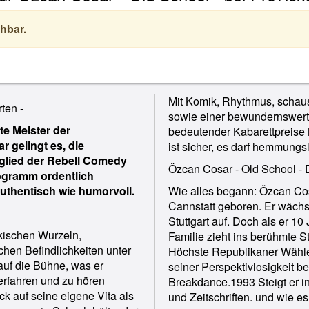
hbar.
Mit Komik, Rhythmus, schaus
ten -
sowie einer bewundernswer
e Meister der
bedeutender Kabarettpreise 
 gelingt es, die
ist sicher, es darf hemmungs
tglied der Rebell Comedy
Özcan Cosar - Old School - 
rogramm ordentlich
uthentisch wie humorvoll.
Wie alles begann: Özcan Cosa
Cannstatt geboren. Er wächst
Stuttgart auf. Doch als er 10
rkischen Wurzeln,
Familie zieht ins berühmte S
chen Befindlichkeiten unter
Höchste Republikaner Wähle
t auf die Bühne, was er
seiner Perspektivlosigkeit be
rfahren und zu hören
Breakdance.1993 Steigt er in
k auf seine eigene Vita als
und Zeitschriften. und wie es w