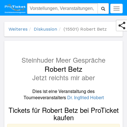
(15501) Robert Betz
Togg
navig
Weiteres
Diskussion
(15501) Robert Betz
Steinhuder Meer Gespräche
Robert Betz
Jetzt reichts mir aber
Dies ist eine Veranstaltung des
Tourneeveranstalters
Dr. Ingfried Hobert
Tickets für Robert Betz bei ProTicket
kaufen