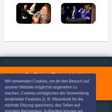
ProTicket Ticket-Hotline
☎
0231 - 917 22 90
Wir verwenden Cookies, um dir den Besuch auf
unserer Website möglichst angenehm zu
Mo. - Fr. 9:30 - 18:00
machen. Cookies ermöglichen die Verwendung
bestimmter Features (z. B. Warenkorb für die
nächste Sitzung speichern), das Teilen auf
sozialen Netzwerken. Außerdem können wir