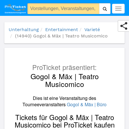
(14940) Gogol & Mäx | Teatro Musicomico
Togg
navig
Unterhaltung
Entertainment
Varieté
(14940) Gogol & Mäx | Teatro Musicomico
ProTicket präsentiert:
Gogol & Mäx | Teatro
Musicomico
Dies ist eine Veranstaltung des
Tourneeveranstalters
Gogol & Mäx | Büro
Tickets für Gogol & Mäx | Teatro
Musicomico bei ProTicket kaufen