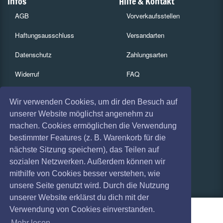
Infos
Hilfe & Kontakt
AGB
Vorverkaufsstellen
Haftungsausschluss
Versandarten
Datenschutz
Zahlungsarten
Widerruf
FAQ
Impressum
Services
Wir verwenden Cookies, um dir den Besuch auf
Absagen
Gutscheine
unserer Website möglichst angenehm zu
machen. Cookies ermöglichen die Verwendung
Geschäftskunden
bestimmter Features (z. B. Warenkorb für die
nächste Sitzung speichern), das Teilen auf
Kartenrückgabe
sozialen Netzwerken. Außerdem können wir
Besucherregistrierung
mithilfe von Cookies besser verstehen, wie
unsere Seite genutzt wird. Durch die Nutzung
unserer Website erklärst du dich mit der
Verwendung von Cookies einverstanden.
Mehr lesen