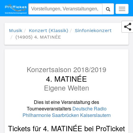
(14905) 4. MATINÉE
Togg
navig
Musik
Konzert (Klassik)
Sinfoniekonzert
(14905) 4. MATINÉE
Konzertsaison 2018/2019
4. MATINÉE
Eigene Welten
Dies ist eine Veranstaltung des
Tourneeveranstalters
Deutsche Radio
Philharmonie Saarbrücken Kaiserslautern
Tickets für 4. MATINÉE bei ProTicket