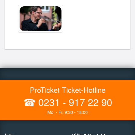
ProTicket Ticket-Hotline
☎
0231 - 917 22 90
Mo. - Fr. 9:30 - 18:00