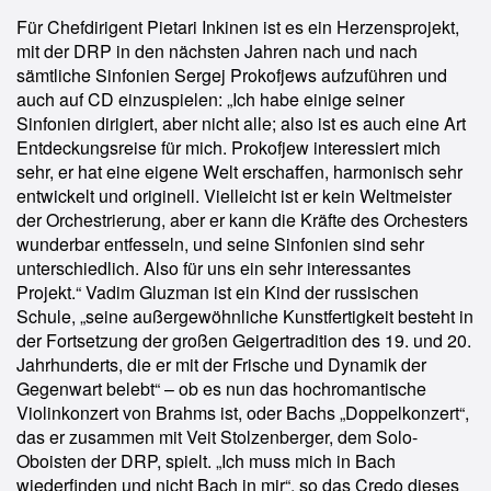
Für Chefdirigent Pietari Inkinen ist es ein Herzensprojekt,
mit der DRP in den nächsten Jahren nach und nach
sämtliche Sinfonien Sergej Prokofjews aufzuführen und
auch auf CD einzuspielen: „Ich habe einige seiner
Sinfonien dirigiert, aber nicht alle; also ist es auch eine Art
Entdeckungsreise für mich. Prokofjew interessiert mich
sehr, er hat eine eigene Welt erschaffen, harmonisch sehr
entwickelt und originell. Vielleicht ist er kein Weltmeister
der Orchestrierung, aber er kann die Kräfte des Orchesters
wunderbar entfesseln, und seine Sinfonien sind sehr
unterschiedlich. Also für uns ein sehr interessantes
Projekt.“ Vadim Gluzman ist ein Kind der russischen
Schule, „seine außergewöhnliche Kunstfertigkeit besteht in
der Fortsetzung der großen Geigertradition des 19. und 20.
Jahrhunderts, die er mit der Frische und Dynamik der
Gegenwart belebt“ – ob es nun das hochromantische
Violinkonzert von Brahms ist, oder Bachs „Doppelkonzert“,
das er zusammen mit Veit Stolzenberger, dem Solo-
Oboisten der DRP, spielt. „Ich muss mich in Bach
wiederfinden und nicht Bach in mir“, so das Credo dieses