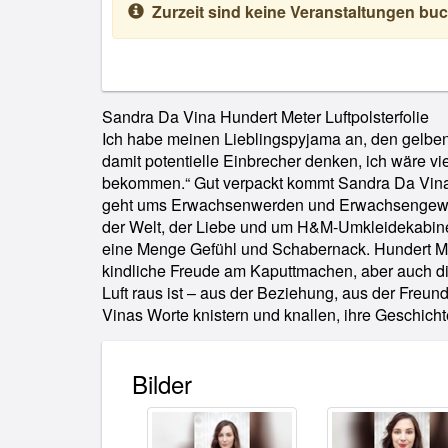
Zurzeit sind keine Veranstaltungen buc
Sandra Da Vina Hundert Meter Luftpolsterfolie
Ich habe meinen Lieblingspyjama an, den gelben 
Vergnügen. Und Da Vinas Texte beweisen vor al
damit potentielle Einbrecher denken, ich wäre vi
noch der beste Schutz, der stärkste Stoßdämpfer, g
bekommen.“ Gut verpackt kommt Sandra Da Vina
draußen. Sandra Da Vina (*1989) lebt und arbei
geht ums Erwachsenwerden und Erwachsengewo
Spielplatz vor der Tür und in ihrem Kopf. Seit 20
der Welt, der Liebe und um H&M-Umkleidekabinen
Poetry-Slam- und Comedy-Bühnen unterwegs. Im F
eine Menge Gefühl und Schabernack. Hundert Mete
„Sag es in Leuchtbuchstaben“ (Lektora) ihr er
kindliche Freude am Kaputtmachen, aber auch di
Luft raus ist – aus der Beziehung, aus der Freu
Vinas Worte knistern und knallen, ihre Geschic
Bilder