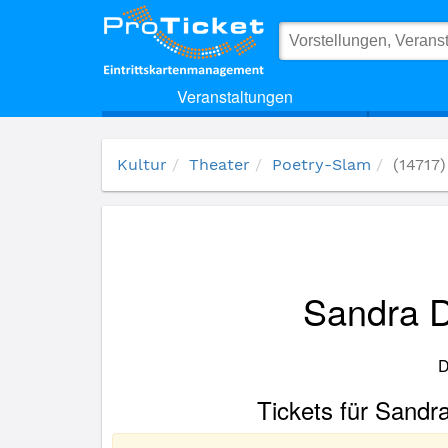
(14717) Sandra Da Vina Hundert Meter Luftpolsterfolie
Veranstaltungen
Kultur
Theater
Poetry-Slam
(14717
Sandra D
D
Tickets für Sandr