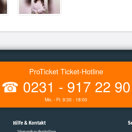
ProTicket Ticket-Hotline
☎
0231 - 917 22 90
Mo. - Fr. 9:30 - 18:00
Hilfe & Kontakt
S
Vorverkaufsstellen