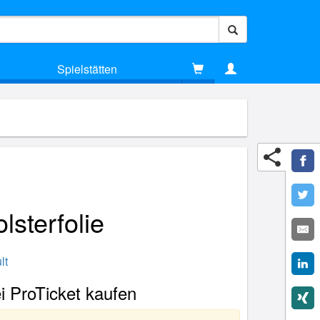
Spielstätten
sterfolie
lt
i ProTicket kaufen