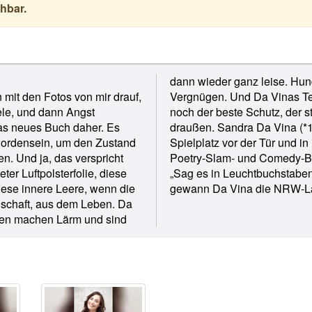
hbar.
dann wieder ganz leise. Hund
mit den Fotos von mir drauf,
lem eins: Sprache ist immer
ele, und dann Angst
egen die Realität da
s neues Buch daher. Es
tet in Essen, mit einem
rdensein, um den Zustand
12 ist sie auf den deutschen
. Und ja, das verspricht
rühjahr 2014 erschien mit
r Luftpolsterfolie, diese
stes Buch. Im selben Jahr
ese innere Leere, wenn die
gewann Da Vina die NRW-La
ndschaft, aus dem Leben. Da
hten machen Lärm und sind