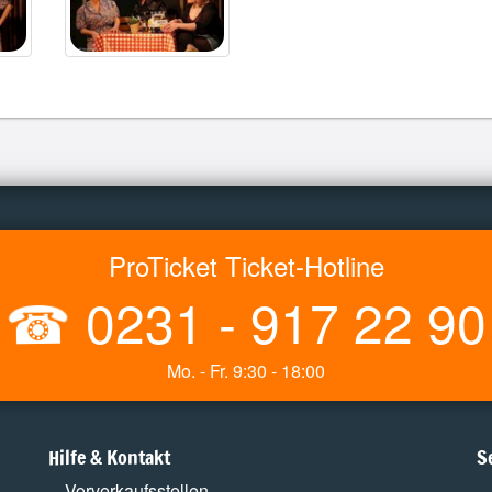
ProTicket Ticket-Hotline
☎
0231 - 917 22 90
Mo. - Fr. 9:30 - 18:00
Hilfe & Kontakt
S
Vorverkaufsstellen