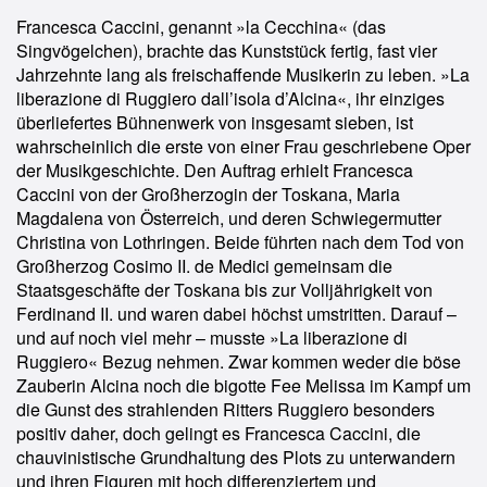
Francesca Caccini, genannt »la Cecchina« (das
Singvögelchen), brachte das Kunststück fertig, fast vier
Jahrzehnte lang als freischaffende Musikerin zu leben. »La
liberazione di Ruggiero dall’isola d’Alcina«, ihr einziges
überliefertes Bühnenwerk von insgesamt sieben, ist
wahrscheinlich die erste von einer Frau geschriebene Oper
der Musikgeschichte. Den Auftrag erhielt Francesca
Caccini von der Großherzogin der Toskana, Maria
Magdalena von Österreich, und deren Schwiegermutter
Christina von Lothringen. Beide führten nach dem Tod von
Großherzog Cosimo II. de Medici gemeinsam die
Staatsgeschäfte der Toskana bis zur Volljährigkeit von
Ferdinand II. und waren dabei höchst umstritten. Darauf –
und auf noch viel mehr – musste »La liberazione di
Ruggiero« Bezug nehmen. Zwar kommen weder die böse
Zauberin Alcina noch die bigotte Fee Melissa im Kampf um
die Gunst des strahlenden Ritters Ruggiero besonders
positiv daher, doch gelingt es Francesca Caccini, die
chauvinistische Grundhaltung des Plots zu unterwandern
und ihren Figuren mit hoch differenziertem und