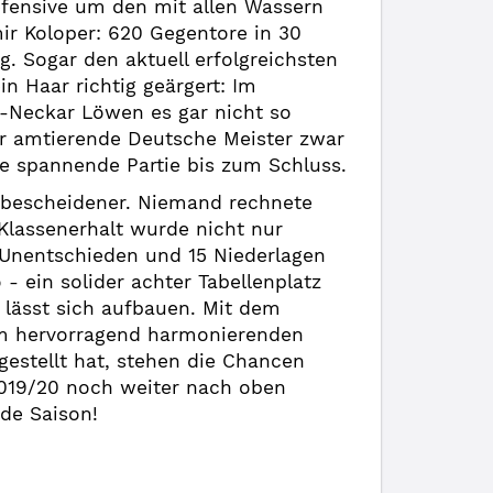
efensive um den mit allen Wassern
r Koloper: 620 Gegentore in 30
. Sogar den aktuell erfolgreichsten
n Haar richtig geärgert: Im
n-Neckar Löwen es gar nicht so
er amtierende Deutsche Meister zwar
ne spannende Partie bis zum Schluss.
s bescheidener. Niemand rechnete
l Klassenerhalt wurde nicht nur
5 Unentschieden und 15 Niederlagen
 ein solider achter Tabellenplatz
lässt sich aufbauen. Mit dem
lem hervorragend harmonierenden
estellt hat, stehen die Chancen
 2019/20 noch weiter nach oben
de Saison!