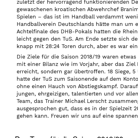
zuletzt der hervorragend funktionierenden D
gewaschenen kroatischen Abwehrchef Branimi
Spielen – das ist im Handball verdammt wenig
Handballverein Deutschlands hätte man um ei
Achtelfinale des DHB-Pokals hatten die Rhei
leicht gegen den TuS. Am Ende setzte sich d
knapp mit 28:24 Toren durch, aber es war ei
Die Ziele für die Saison 2018/19 waren etwa
mit einer Bilanz wie im Vorjahr, aber das Zie
erreicht, sondern gar übertroffen. 18 Siege, 
hatte der TuS zum Saisonende auf dem Konto -
ohne einen Hauch von Abstiegskampf. Darauf 
jungen, ehrgeizigen, talentierten und vor al
Team, das Trainer Michael Lerscht zusammeng
ausgesprochen gut, dass es in der Spielzeit
gehen kann. Freuen wir uns auf eine spannen