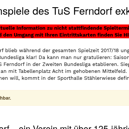
mspiele des TuS Ferndorf exk
tuelle Information zu nicht stattfindende Spielterm
 den Umgang mit Ihren Eintrittskarten finden Sie H
rf blieb während der gesamten Spielzeit 2017/18 u
undesliga klar! Da kann man nur gratulieren: Saisonz
uS Ferndorf in der Zweiten Bundesliga etablieren. S
n mit Tabellenplatz Acht im gehobenen Mittelfeld.
n will, kommt in der Sporthalle Stählerwiese defini
hbar.
rf – ein Verein mit über 125-jähr