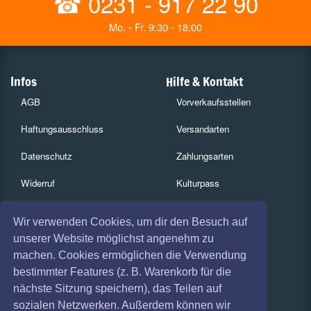
☎
0231 - 917 22 90
Mo. - Fr. 9:30 - 18:00
Infos
Hilfe & Kontakt
AGB
Vorverkaufsstellen
Haftungsausschluss
Versandarten
Datenschutz
Zahlungsarten
Widerruf
Kulturpass
Impressum
Services
Wir verwenden Cookies, um dir den Besuch auf
Absagen
Gutscheine
unserer Website möglichst angenehm zu
machen. Cookies ermöglichen die Verwendung
Coronavirus (COVID 19)
Geschäftskunden
bestimmter Features (z. B. Warenkorb für die
nächste Sitzung speichern), das Teilen auf
Kartenrückgabe
sozialen Netzwerken. Außerdem können wir