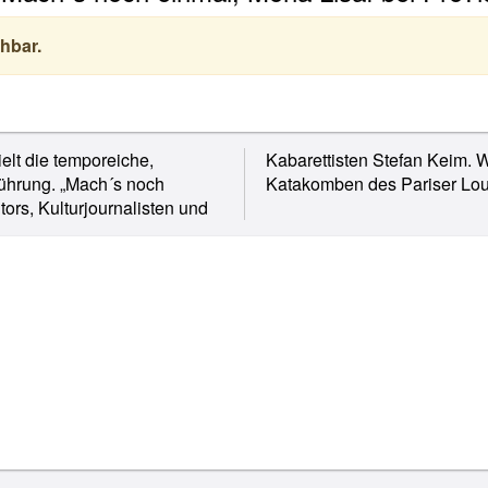
hbar.
elt die temporeiche,
tick in den geheimen
führung. „Mach´s noch
Katakomben des Pariser Lou
ors, Kulturjournalisten und