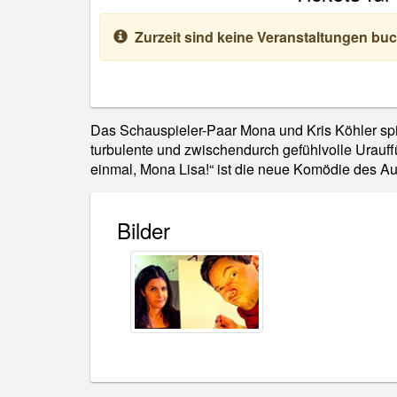
Zurzeit sind keine Veranstaltungen buc
Das Schauspieler-Paar Mona und Kris Köhler spi
Kabarettisten Stefan Keim. Wortwitz trifft Slaps
turbulente und zwischendurch gefühlvolle Urauf
einmal, Mona Lisa!“ ist die neue Komödie des Aut
Bilder