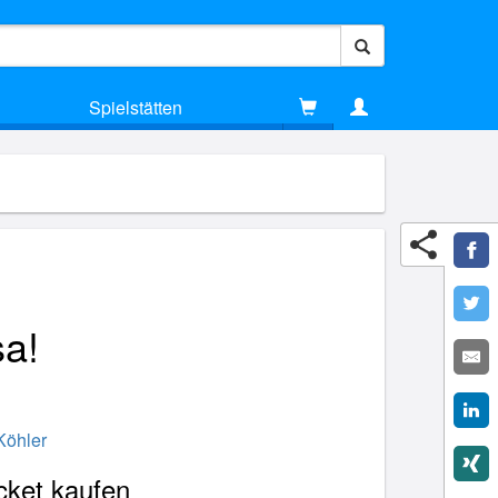
Spielstätten
sa!
Köhler
cket kaufen