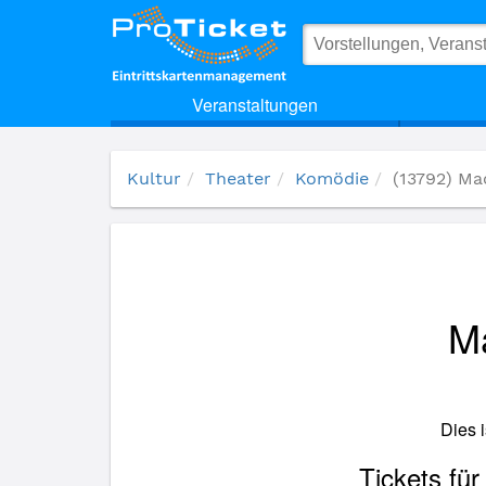
(13792) Mach`s noch einmal, Mona Lisa!
Veranstaltungen
Kultur
Theater
Komödie
(13792) Ma
Ma
Dies 
Tickets fü