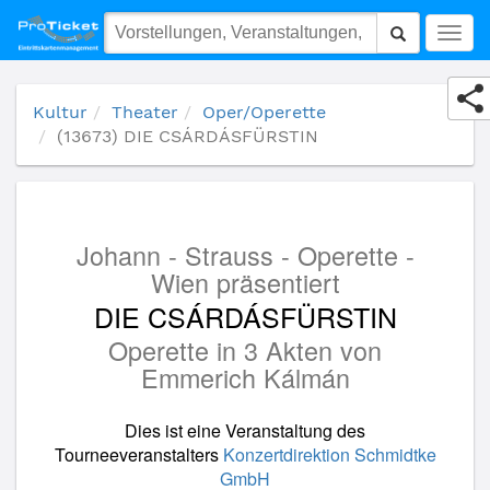
(13673) DIE CSÁRDÁSFÜRSTIN
Togg
navig
Kultur
Theater
Oper/Operette
(13673) DIE CSÁRDÁSFÜRSTIN
Johann - Strauss - Operette -
Wien präsentiert
DIE CSÁRDÁSFÜRSTIN
Operette in 3 Akten von
Emmerich Kálmán
Dies ist eine Veranstaltung des
Tourneeveranstalters
Konzertdirektion Schmidtke
GmbH