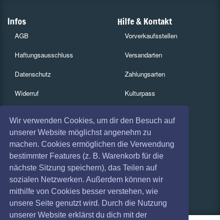
Infos
Hilfe & Kontakt
AGB
Vorverkaufsstellen
Haftungsausschluss
Versandarten
Datenschutz
Zahlungsarten
Widerruf
Kulturpass
Impressum
Services
Wir verwenden Cookies, um dir den Besuch auf
Absagen
Gutscheine
unserer Website möglichst angenehm zu
machen. Cookies ermöglichen die Verwendung
Coronavirus (COVID 19)
Geschäftskunden
bestimmter Features (z. B. Warenkorb für die
nächste Sitzung speichern), das Teilen auf
Kartenrückgabe
sozialen Netzwerken. Außerdem können wir
Besucherregistrierung
mithilfe von Cookies besser verstehen, wie
unsere Seite genutzt wird. Durch die Nutzung
unserer Website erklärst du dich mit der