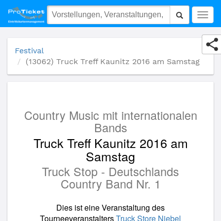
(13062) Truck Treff Kaunitz 2016 am Samstag
Togg
navig
Festival
(13062) Truck Treff Kaunitz 2016 am Samstag
Country Music mit internationalen
Bands
Truck Treff Kaunitz 2016 am
Samstag
Truck Stop - Deutschlands
Country Band Nr. 1
Dies ist eine Veranstaltung des
Tourneeveranstalters
Truck Store Niebel