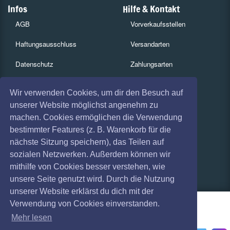
Infos
Hilfe & Kontakt
AGB
Vorverkaufsstellen
Haftungsausschluss
Versandarten
Datenschutz
Zahlungsarten
Widerruf
Services
Wir verwenden Cookies, um dir den Besuch auf
Impressum
Gutscheine
unserer Website möglichst angenehm zu
machen. Cookies ermöglichen die Verwendung
Absagen
Geschäftskunden
bestimmter Features (z. B. Warenkorb für die
nächste Sitzung speichern), das Teilen auf
Coronavirus (COVID 19)
Kartenrückgabe
sozialen Netzwerken. Außerdem können wir
Besucherregistrierung
mithilfe von Cookies besser verstehen, wie
unsere Seite genutzt wird. Durch die Nutzung
unserer Website erklärst du dich mit der
Verwendung von Cookies einverstanden.
Mehr lesen