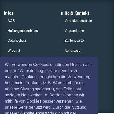
Infos
Hilfe & Kontakt
AGB
Vorverkaufsstellen
Haftungsausschluss
Versandarten
Datenschutz
Zahlungsarten
Widerruf
Kulturpass
Impressum
Services
Wir verwenden Cookies, um dir den Besuch auf
Absagen
Gutscheine
unserer Website möglichst angenehm zu
machen. Cookies ermöglichen die Verwendung
Coronavirus (COVID 19)
Geschäftskunden
bestimmter Features (z. B. Warenkorb für die
nächste Sitzung speichern), das Teilen auf
Kartenrückgabe
sozialen Netzwerken. Außerdem können wir
Besucherregistrierung
mithilfe von Cookies besser verstehen, wie
unsere Seite genutzt wird. Durch die Nutzung
unserer Website erklärst du dich mit der