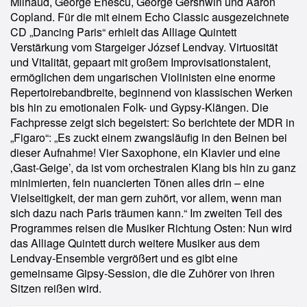
Milhaud, George Enescu, George Gershwin und Aaron
Copland. Für die mit einem Echo Classic ausgezeichnete
CD „Dancing Paris“ erhielt das Alliage Quintett
Verstärkung vom Stargeiger József Lendvay. Virtuosität
und Vitalität, gepaart mit großem Improvisationstalent,
ermöglichen dem ungarischen Violinisten eine enorme
Repertoirebandbreite, beginnend von klassischen Werken
bis hin zu emotionalen Folk- und Gypsy-Klängen. Die
Fachpresse zeigt sich begeistert: So berichtete der MDR in
„Figaro“: „Es zuckt einem zwangsläufig in den Beinen bei
dieser Aufnahme! Vier Saxophone, ein Klavier und eine
‚Gast-Geige’, da ist vom orchestralen Klang bis hin zu ganz
minimierten, fein nuancierten Tönen alles drin – eine
Vielseitigkeit, der man gern zuhört, vor allem, wenn man
sich dazu nach Paris träumen kann.“ Im zweiten Teil des
Programmes reisen die Musiker Richtung Osten: Nun wird
das Alliage Quintett durch weitere Musiker aus dem
Lendvay-Ensemble vergrößert und es gibt eine
gemeinsame Gipsy-Session, die die Zuhörer von ihren
Sitzen reißen wird.