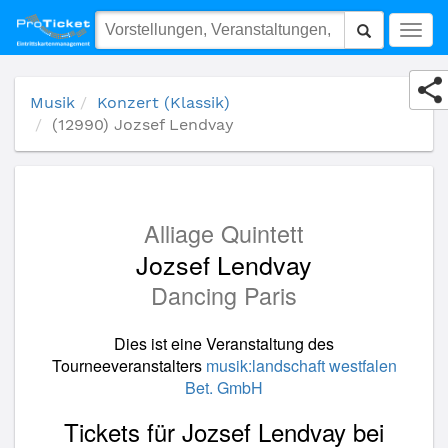
(12990) Jozsef Lendvay
Togg
navig
Musik
Konzert (Klassik)
(12990) Jozsef Lendvay
Alliage Quintett
Jozsef Lendvay
Dancing Paris
Dies ist eine Veranstaltung des
Tourneeveranstalters
musik:landschaft westfalen
Bet. GmbH
Tickets für Jozsef Lendvay bei