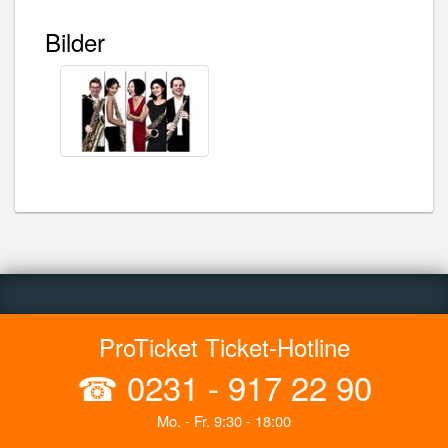
Bilder
ProTicket Ticket-Hotline
☎
0231 - 917 22 90
Mo. - Fr. 9:30 - 18:00