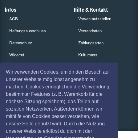
Infos
Hilfe & Kontakt
AGB
Vorverkaufsstellen
Haftungsausschluss
Versandarten
Datenschutz
Zahlungsarten
Widerruf
Kulturpass
Impressum
Services
Wir verwenden Cookies, um dir den Besuch auf
Absagen
Gutscheine
unserer Website möglichst angenehm zu
machen. Cookies ermöglichen die Verwendung
Coronavirus (COVID 19)
Geschäftskunden
bestimmter Features (z. B. Warenkorb für die
nächste Sitzung speichern), das Teilen auf
Kartenrückgabe
sozialen Netzwerken. Außerdem können wir
Besucherregistrierung
mithilfe von Cookies besser verstehen, wie
unsere Seite genutzt wird. Durch die Nutzung
unserer Website erklärst du dich mit der