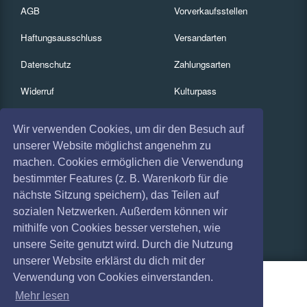
AGB
Vorverkaufsstellen
Haftungsausschluss
Versandarten
Datenschutz
Zahlungsarten
Widerruf
Kulturpass
Impressum
Services
Wir verwenden Cookies, um dir den Besuch auf
Absagen
Gutscheine
unserer Website möglichst angenehm zu
machen. Cookies ermöglichen die Verwendung
Coronavirus (COVID 19)
Geschäftskunden
bestimmter Features (z. B. Warenkorb für die
nächste Sitzung speichern), das Teilen auf
Kartenrückgabe
sozialen Netzwerken. Außerdem können wir
Besucherregistrierung
mithilfe von Cookies besser verstehen, wie
unsere Seite genutzt wird. Durch die Nutzung
unserer Website erklärst du dich mit der
Verwendung von Cookies einverstanden.
Mehr lesen