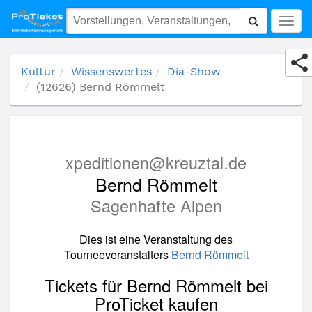
(12626) Bernd Römmelt
Togg
navig
Kultur
Wissenswertes
Dia-Show
(12626) Bernd Römmelt
xpeditionen@kreuztal.de
Bernd Römmelt
Sagenhafte Alpen
Dies ist eine Veranstaltung des
Tourneeveranstalters
Bernd Römmelt
Tickets für Bernd Römmelt bei
ProTicket kaufen